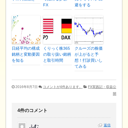
FX
避をする
日経平均の構成
くりっく株365
クルーズの株価
銘柄と変動要因
の取り扱い銘柄
が上がると予
を知る
と取引時間
想！打診買いし
てみる
2016年8月7日
コメントが4件あります。
FX実践記・収益公
開
4件のコメント
返信
ふむ