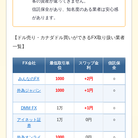
客の資産が返ってきません。
信託保全があり、知名度のある業者は安心感
があります。
【ドル売り・カナダドル買いができるFX取り扱い業者
一覧】
FX会社
最低取引単
スワップ金
信託保
位
利
全
みんなのFX
1000
+2円
○
外為ジャパン
1000
+1円
○
DMM FX
1万
+1円
○
アイネット証
1万
0円
○
券
外為オンライ
1000
0円
○