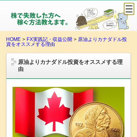
株
で
失
敗
HOME
FX実践記・収益公開
原油よりカナダドル投
し
資をオススメする理由
た
方
原油よりカナダドル投資をオススメする理
へ
由
稼
ぐ
方
法
教
え
ま
す