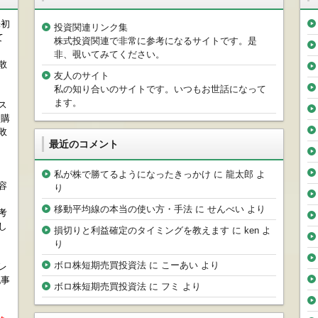
株初
投資関連リンク集
て
株式投資関連で非常に参考になるサイトです。是
非、覗いてみてください。
散
友人のサイト
私の知り合いのサイトです。いつもお世話になって
ます。
ス
を購
敗
最近のコメント
私が株で勝てるようになったきっかけ
に
龍太郎
よ
容
り
移動平均線の本当の使い方・手法
に
せんべい
より
考
し
損切りと利益確定のタイミングを教えます
に
ken
よ
り
ボロ株短期売買投資法
に
こーあい
より
レ
記事
ボロ株短期売買投資法
に
フミ
より