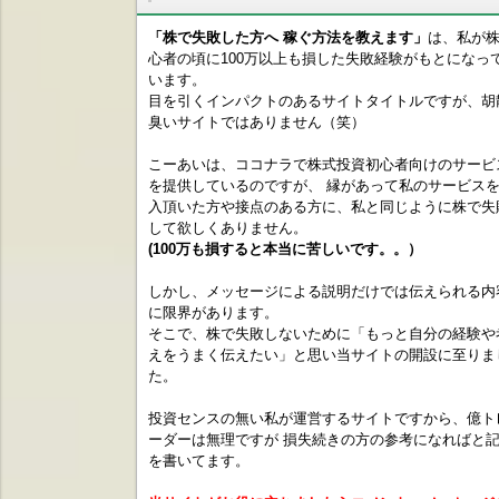
「株で失敗した方へ 稼ぐ方法を教えます」
は、私が
心者の頃に100万以上も損した失敗経験がもとになっ
います。
目を引くインパクトのあるサイトタイトルですが、胡
臭いサイトではありません（笑）
こーあいは、ココナラで株式投資初心者向けのサービ
を提供しているのですが、 縁があって私のサービス
入頂いた方や接点のある方に、私と同じように株で失
して欲しくありません。
(100万も損すると本当に苦しいです。。）
しかし、メッセージによる説明だけでは伝えられる内
に限界があります。
そこで、株で失敗しないために「もっと自分の経験や
えをうまく伝えたい」と思い当サイトの開設に至りま
た。
投資センスの無い私が運営するサイトですから、億ト
ーダーは無理ですが 損失続きの方の参考になればと
を書いてます。