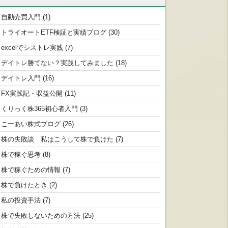
自動売買入門
(1)
トライオートETF検証と実績ブログ
(30)
excelでシストレ実践
(7)
デイトレ勝てない？実践してみました
(18)
デイトレ入門
(16)
FX実践記・収益公開
(11)
くりっく株365初心者入門
(3)
こーあい株式ブログ
(26)
株の失敗談 私はこうして株で負けた
(7)
株で稼ぐ思考
(8)
株で稼ぐための情報
(7)
株で負けたとき
(2)
私の投資手法
(7)
株で失敗しないための方法
(25)