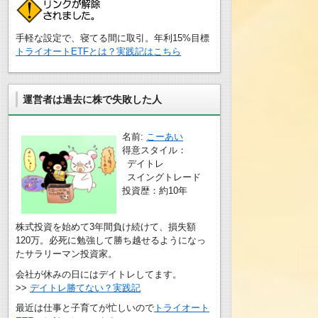
手軽な設定で、寝てる間に取引。年利15%目標
トライオートETFとは？実践記はこちら
運営者は過去に株で失敗した人
名前:
こーあい
得意スタイル：
デイトレ
スイングトレード
投資歴：約10年
株式投資を始めて3年間負け続けて、損失額
120万。必死に勉強して勝ち越せるようになっ
たサラリーマン投資家。
会社が休みの日にはデイトレしてます。
>>
デイトレ勝てない？実践記
最近は仕事と子育てが忙しいので
トライオート