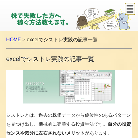
株
で
失
敗
HOME
excelでシストレ実践の記事一覧
し
た
方
excelでシストレ実践の記事一覧
へ
稼
ぐ
方
法
教
え
シストレとは、過去の株価データから優位性のあるパターン
ま
を見つけ出し、機械的に売買する投資手法です。
自分の投資
す
センスや気分に左右されないメリット
があります。