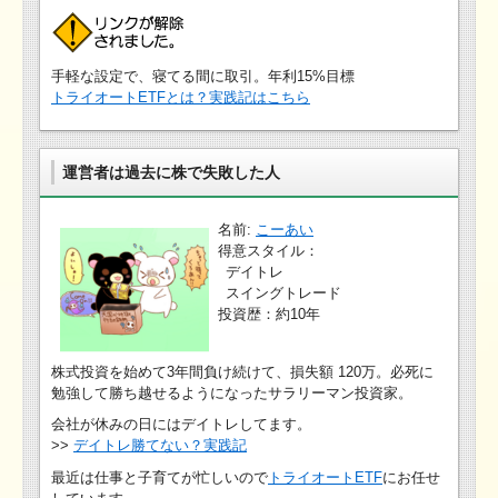
手軽な設定で、寝てる間に取引。年利15%目標
トライオートETFとは？実践記はこちら
運営者は過去に株で失敗した人
名前:
こーあい
得意スタイル：
デイトレ
スイングトレード
投資歴：約10年
株式投資を始めて3年間負け続けて、損失額 120万。必死に
勉強して勝ち越せるようになったサラリーマン投資家。
会社が休みの日にはデイトレしてます。
>>
デイトレ勝てない？実践記
最近は仕事と子育てが忙しいので
トライオートETF
にお任せ