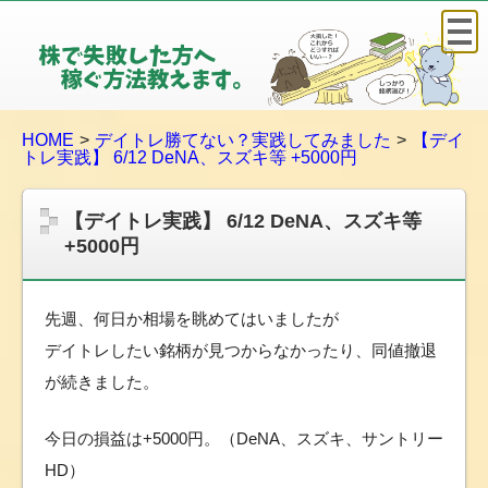
株
で
失
敗
HOME
デイトレ勝てない？実践してみました
【デイ
し
トレ実践】 6/12 DeNA、スズキ等 +5000円
た
方
【デイトレ実践】 6/12 DeNA、スズキ等
へ
+5000円
稼
ぐ
方
先週、何日か相場を眺めてはいましたが
法
デイトレしたい銘柄が見つからなかったり、同値撤退
教
が続きました。
え
ま
今日の損益は+5000円。（DeNA、スズキ、サントリー
す
HD）