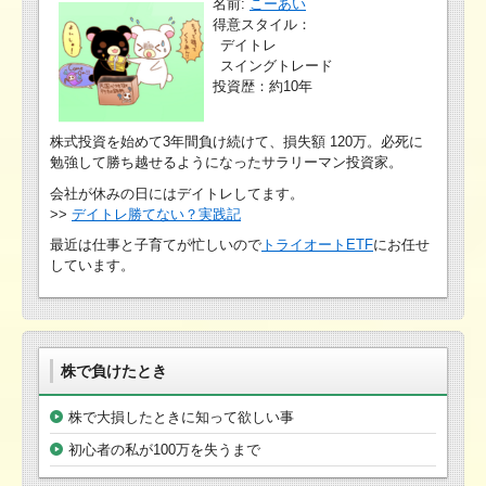
名前:
こーあい
得意スタイル：
デイトレ
スイングトレード
投資歴：約10年
株式投資を始めて3年間負け続けて、損失額 120万。必死に
勉強して勝ち越せるようになったサラリーマン投資家。
会社が休みの日にはデイトレしてます。
>>
デイトレ勝てない？実践記
最近は仕事と子育てが忙しいので
トライオートETF
にお任せ
しています。
株で負けたとき
株で大損したときに知って欲しい事
初心者の私が100万を失うまで