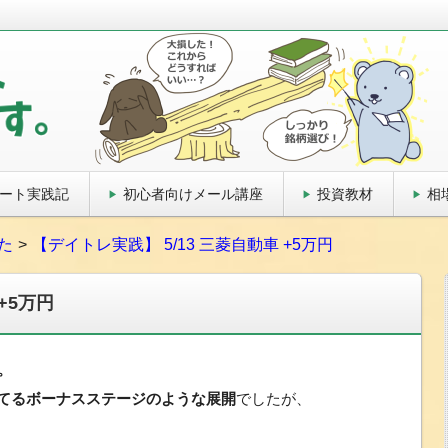
方法教えます
ート実践記
初心者向けメール講座
投資教材
相
た
【デイトレ実践】 5/13 三菱自動車 +5万円
+5万円
。
勝てるボーナスステージのような展開
でしたが、