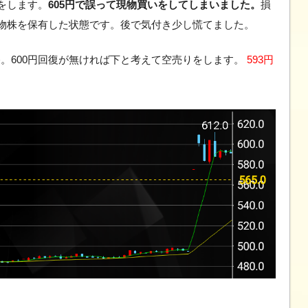
をします。
605円で誤って現物買いをしてしまいました。
損
物株を保有した状態です。後で気付き少し慌てました。
推移。600円回復が無ければ下と考えて空売りをします。
593円