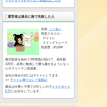
トライオートETFとは？実践記はこちら
運営者は過去に株で失敗した人
名前:
こーあい
得意スタイル：
デイトレ
スイングトレード
投資歴：約10年
株式投資を始めて3年間負け続けて、損失額
120万。必死に勉強して勝ち越せるようになっ
たサラリーマン投資家。
会社が休みの日にはデイトレしてます。
>>
デイトレ勝てない？実践記
最近は仕事と子育てが忙しいので
トライオート
ETF
にお任せしています。