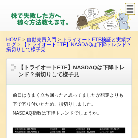
株
で
失
敗
HOME
自動売買入門
トライオートETF検証と実績ブ
し
ログ
【トライオートETF】NASDAQは下降トレンド？
た
損切りして様子見
方
へ
【トライオートETF】NASDAQは下降トレ
稼
ンド？損切りして様子見
ぐ
方
法
前日はうまく立ち回ったと思ってましたが想定よりも
教
下で寄り付いたため、損切りしました。
え
NASDAQ指数は下降トレンドでしょうか。
ま
す