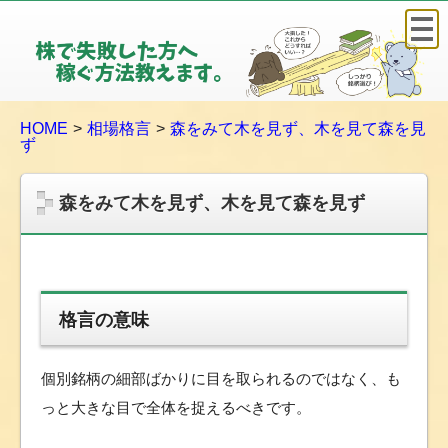
株
で
失
敗
HOME
相場格言
森をみて木を見ず、木を見て森を見
し
ず
た
方
森をみて木を見ず、木を見て森を見ず
へ
稼
ぐ
方
法
格言の意味
教
え
個別銘柄の細部ばかりに目を取られるのではなく、も
ま
す
っと大きな目で全体を捉えるべきです。