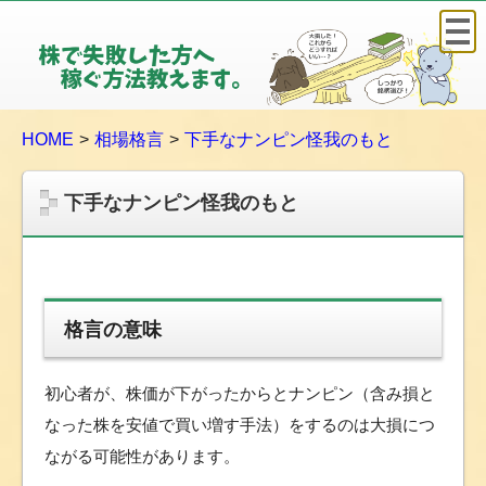
株
で
失
敗
HOME
相場格言
下手なナンピン怪我のもと
し
た
方
下手なナンピン怪我のもと
へ
稼
ぐ
方
格言の意味
法
教
え
初心者が、株価が下がったからとナンピン（含み損と
ま
なった株を安値で買い増す手法）をするのは大損につ
す
ながる可能性があります。