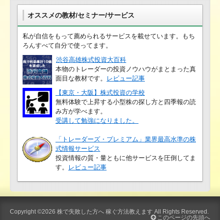
オススメの教材/セミナー/サービス
私が自信をもって薦められるサービスを載せています。もち
ろんすべて自分で使ってます。
渋谷高雄株式投資大百科
本物のトレーダーの投資ノウハウがまとまった真
面目な教材です。
レビュー記事
【東京・大阪】株式投資の学校
無料体験で上昇する小型株の探し方と四季報の読
み方が学べます。
受講して勉強になりました。
「トレーダーズ・プレミアム」業界最高水準の株
式情報サービス
投資情報の質・量ともに他サービスを圧倒してま
す。
レビュー記事
Copyright ©2026
株で失敗した方へ 稼ぐ方法教えます
All Rights Reserved.
このページの先頭へ