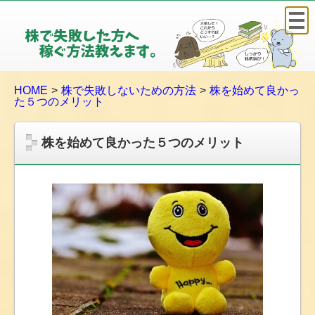
株
で
失
敗
HOME
株で失敗しないための方法
株を始めて良かっ
し
た５つのメリット
た
方
株を始めて良かった５つのメリット
へ
稼
ぐ
方
法
教
え
ま
す