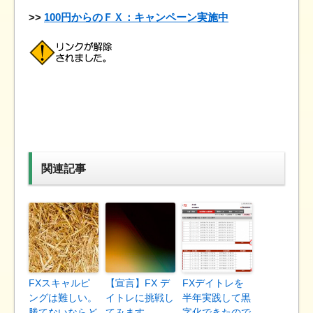
>>
100円からのＦＸ：キャンペーン実施中
関連記事
FXスキャルピ
【宣言】FX デ
FXデイトレを
ングは難しい。
イトレに挑戦し
半年実践して黒
勝てないならど
てみます
字化できたので