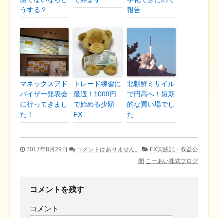
うする？
報告
マネックスアド
トレード練習に
北朝鮮ミサイル
バイザー発表会
最適！1000円
で円高へ！短期
に行ってきまし
で始める少額
的な買い場でし
た！
FX
た
2017年8月29日
コメントはありません。
FX実践記・収益公
開
こーあい株式ブログ
コメントを残す
コメント