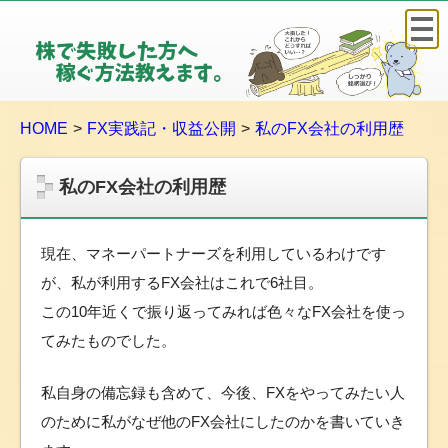
株
で
失
敗
HOME
FX実践記・収益公開
私のFX会社の利用歴
し
た
方
私のFX会社の利用歴
へ
稼
現在、マネーパートナーズを利用しているわけです
ぐ
方
が、私が利用するFX会社はこれで6社目。
法
この10年近くで振り返ってみれば色々なFX会社を使っ
教
てみたものでした。
え
ま
私自身の備忘録も含めて、今後、FXをやってみたい人
す
のために私がなぜ他のFX会社にしたのかを書いていき